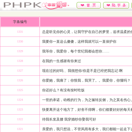
字条编号
总是听见你的心灵，让我守护在自己的梦里，追求温柔的
1331
我要你一直这么傻傻，这样我就可以一直保护你
1330
我等你，我爱你，每个世纪我都会想你……
1329
在我的一生感谢有你来过
1328
现在过的好吗 、我很想你/你是不是已经把我忘记 啊
1327
你爱她，我痛了；你恨我，我哭了。。我爱你，你懂吗？
1326
你还好么？有没有按时吃饭
1325
一世的承诺，幼稚的行为，为之辗转反侧，为之莫名伤心
1324
快要离开这个地方了，好舍不得啊，你们都要好好的每天
1323
待我长发及腰 我穿婚纱你娶我可好
1322
亲爱的，我只想说，不管风雨有多大，我们都能一起走下
1321