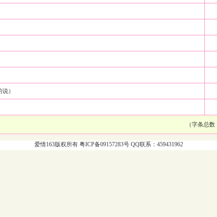
的说）
（字条总数：
爱情163版权所有 粤ICP备09157283号 QQ联系：459431962