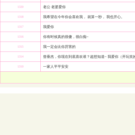
老公 老婆爱你
1320
我希望在今年你会喜欢我， 就算一秒， 我也开心。
1318
我爱你
1317
你有时候真的很傻，很白痴~
1316
我一定会比你厉害的
1315
曾垂杰，你现在到底喜欢谁？超想知道~ 我爱你（开玩笑
1314
一家人平平安安
1310