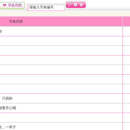
字条内容
你
。只因妳
都要开心哦
去，一辈子