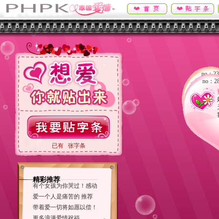
no：2
no：2
已有
张字条
no：13
君
我
你
精彩推荐
有个女孩为你哭过！感动
爱一个人是痛苦的 推荐
带着爱一切将如愿以偿！
更多浪漫爱情祝福...