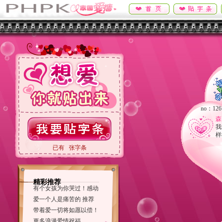
no：100
no：126
森
文文
我
no
样
已有
张字条
2010
no：91
元
精彩推荐
今
有个女孩为你哭过！感动
还
爱一个人是痛苦的 推荐
no：94
早
带着爱一切将如愿以偿！
↗摩蝎座
杨杨,! i l
更多浪漫爱情祝福...